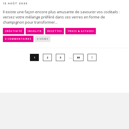
12 AOÛT 2025
Il existe une façon encore plus amusante de savourer vos cocktails :
versez votre mélange préféré dans ces verres en forme de
champignon pour transformer...
CRÉATIVITÉ
INSOLITE
RECETTES
TRUCS & ASTUCES
0 COMMENTAIRES
0 VIEWS
…
1
2
3
89