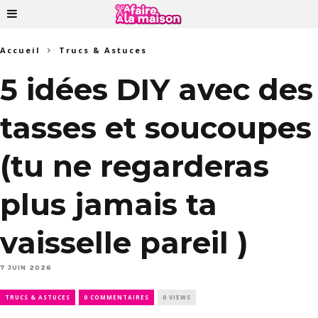
Accueil
Trucs & Astuces
5 idées DIY avec des
tasses et soucoupes
(tu ne regarderas
plus jamais ta
vaisselle pareil )
7 JUIN 2026
TRUCS & ASTUCES
0 COMMENTAIRES
0 VIEWS