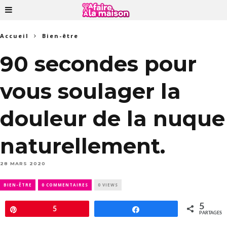
Accueil
Bien-être
90 secondes pour
vous soulager la
douleur de la nuque
naturellement.
28 MARS 2020
BIEN-ÊTRE
0 COMMENTAIRES
0 VIEWS
5
Épingle
5
Partagez
PARTAGES