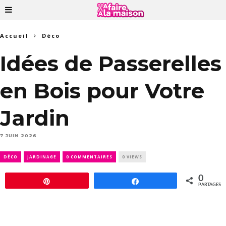
Accueil
Déco
Idées de Passerelles
en Bois pour Votre
Jardin
7 JUIN 2026
DÉCO
JARDINAGE
0 COMMENTAIRES
0 VIEWS
0
Épingle
Partagez
PARTAGES