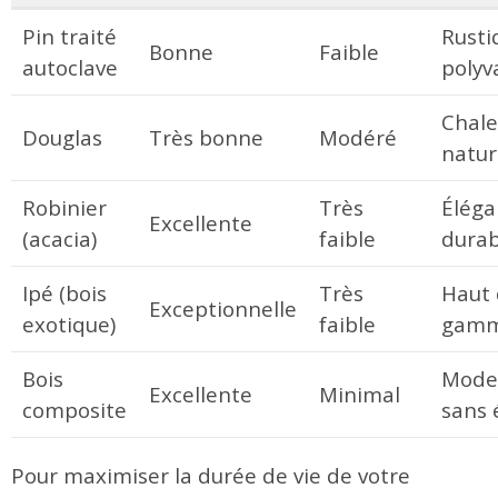
Pin traité
Rusti
Bonne
Faible
autoclave
polyv
Chale
Douglas
Très bonne
Modéré
natur
Robinier
Très
Éléga
Excellente
(acacia)
faible
durab
Ipé (bois
Très
Haut
Exceptionnelle
exotique)
faible
gam
Bois
Mode
Excellente
Minimal
composite
sans 
Pour maximiser la durée de vie de votre