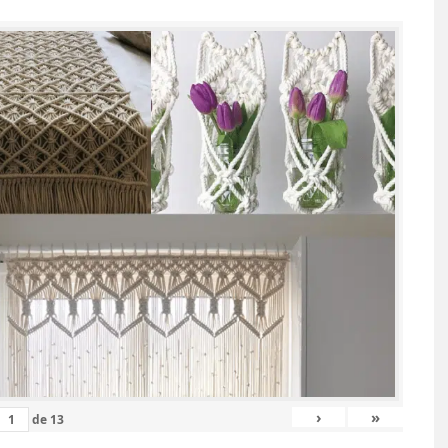
›
»
de
13