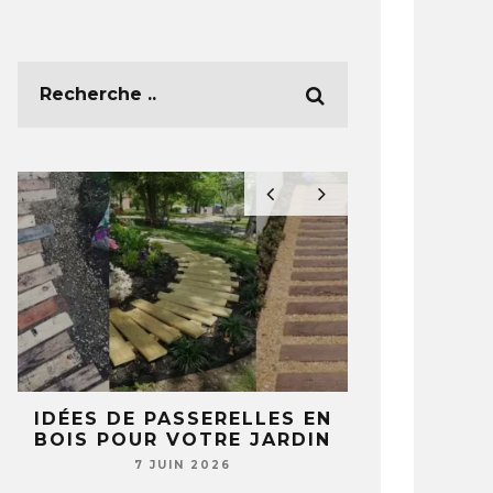
E
IDÉES DE PASSERELLES EN
5 IDÉES 
BOIS POUR VOTRE JARDIN
TASSES ET 
T
NE REGA
7 JUIN 2026
JAMAIS 