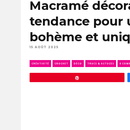
Macramé décora
tendance pour u
bohème et uni
15 AOÛT 2025
CRÉATIVITÉ
CROCHET
DÉCO
TRUCS & ASTUCES
0 COM
Épingle