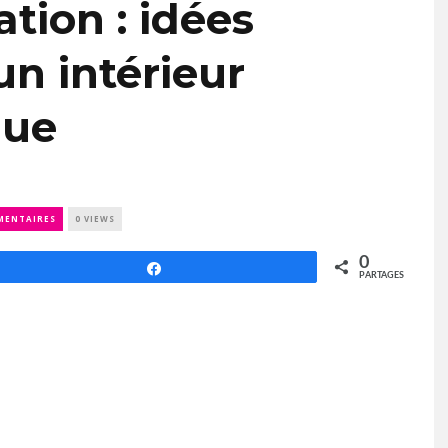
tion : idées
n intérieur
que
MENTAIRES
0 VIEWS
0
Partagez
PARTAGES