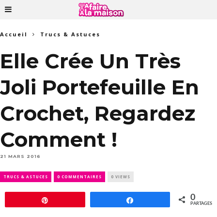
Accueil
Trucs & Astuces
Elle Crée Un Très
Joli Portefeuille En
Crochet, Regardez
Comment !
21 MARS 2016
TRUCS & ASTUCES
0 COMMENTAIRES
0 VIEWS
0
Épingle
Partagez
PARTAGES