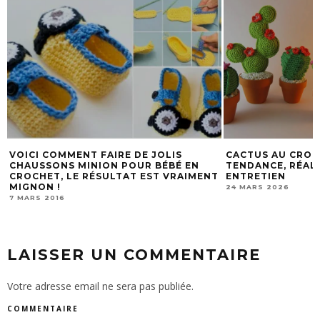
DE JOLIS
CACTUS AU CROCHET : LA DÉCO
RÉ
UR BÉBÉ EN
TENDANCE, RÉALISTE ET SANS
CR
T EST VRAIMENT
ENTRETIEN
19
24 MARS 2026
LAISSER UN COMMENTAIRE
Votre adresse email ne sera pas publiée.
COMMENTAIRE