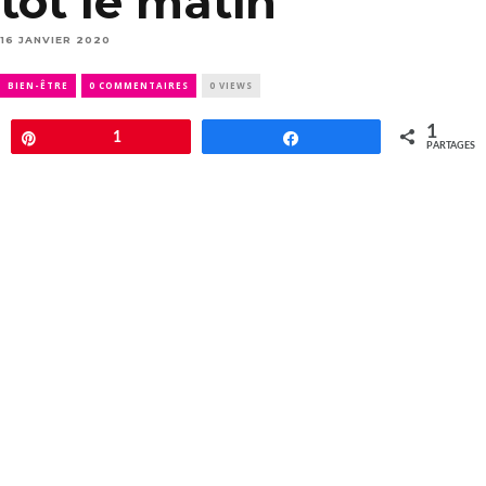
tôt le matin
16 JANVIER 2020
BIEN-ÊTRE
0 COMMENTAIRES
0 VIEWS
1
Épingle
1
Partagez
PARTAGES