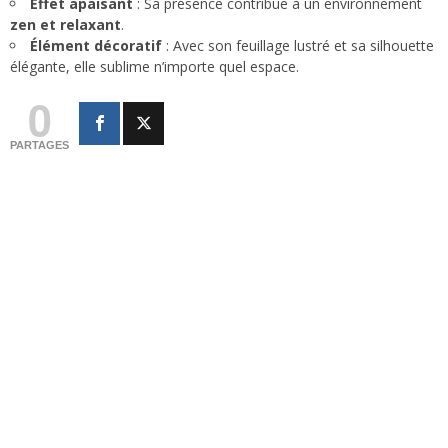
Effet apaisant
: Sa présence contribue à un environnement
zen et relaxant
.
Élément décoratif
: Avec son feuillage lustré et sa silhouette
élégante, elle sublime n’importe quel espace.
0
PARTAGES