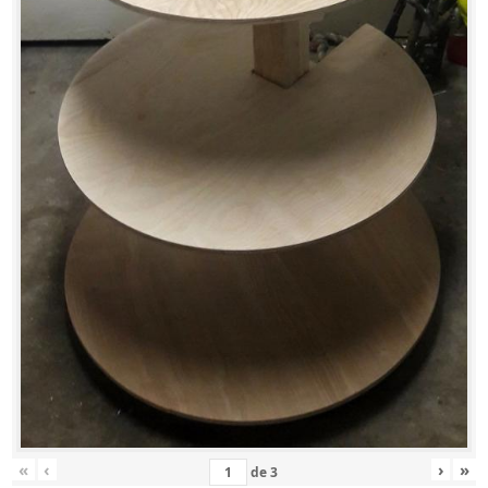
«
‹
›
»
de
3