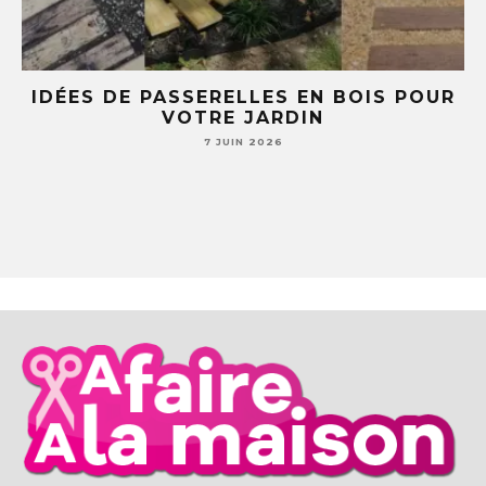
OUR
5 IDÉES DIY AVEC DES TASSES ET
SOUCOUPES (TU NE REGARDERAS PLUS
JAMAIS TA VAISSELLE PAREIL )
7 JUIN 2026