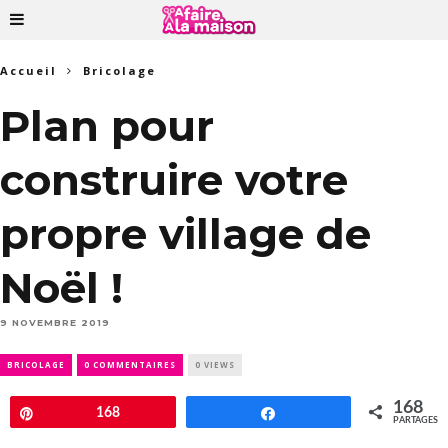
Accueil
Bricolage
Plan pour
construire votre
propre village de
Noël !
9 NOVEMBRE 2019
BRICOLAGE
0 COMMENTAIRES
0 VIEWS
168
Épingle
168
Partagez
PARTAGES