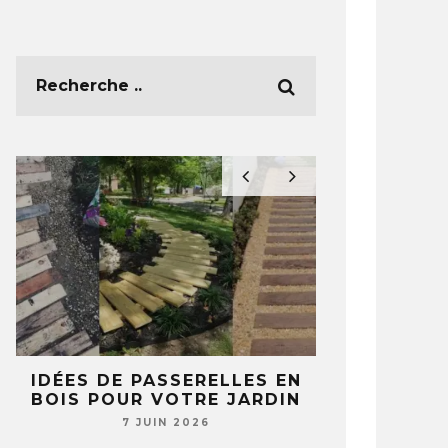
E
IDÉES DE PASSERELLES EN
5 IDÉES 
BOIS POUR VOTRE JARDIN
TASSES ET 
T
NE REGA
7 JUIN 2026
JAMAIS 