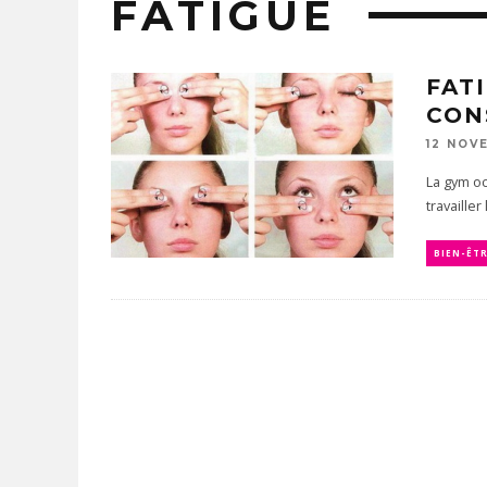
FATIGUE
FAT
CON
12 NOV
La gym oc
travaille
BIEN-ÊT