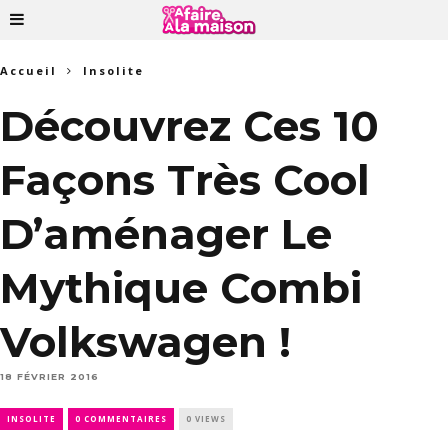
Accueil
Insolite
Découvrez Ces 10
Façons Très Cool
D’aménager Le
Mythique Combi
Volkswagen !
18 FÉVRIER 2016
INSOLITE
0 COMMENTAIRES
0 VIEWS