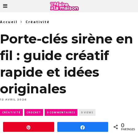
Accueil
Créativité
Porte-clés sirène en
fil : guide créatif
rapide et idées
originales
12 AVRIL 2026
CRÉATIVITÉ
CROCHET
0 COMMENTAIRES
0 VIEWS
0
Épingle
Partagez
PARTAGES