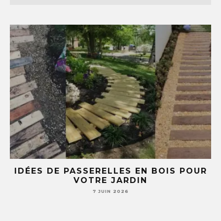
E
IDÉES DE PASSERELLES EN BOIS POUR
LE
VOTRE JARDIN
S
7 JUIN 2026