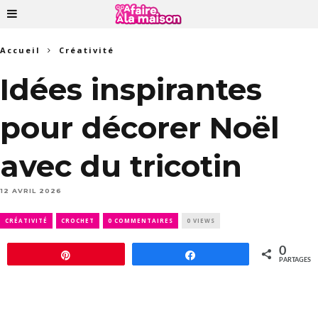
Accueil
Créativité
Idées inspirantes
pour décorer Noël
avec du tricotin
12 AVRIL 2026
CRÉATIVITÉ
CROCHET
0 COMMENTAIRES
0 VIEWS
0
Épingle
Partagez
PARTAGES