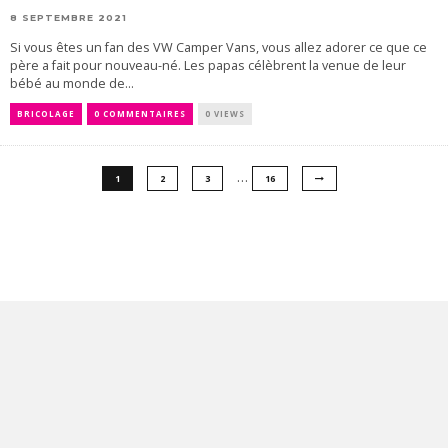
8 SEPTEMBRE 2021
Si vous êtes un fan des VW Camper Vans, vous allez adorer ce que ce
père a fait pour nouveau-né. Les papas célèbrent la venue de leur
bébé au monde de...
BRICOLAGE
0 COMMENTAIRES
0 VIEWS
…
1
2
3
16