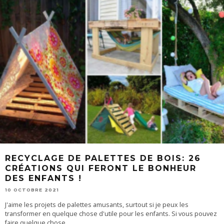
RECYCLAGE DE PALETTES DE BOIS: 26
CRÉATIONS QUI FERONT LE BONHEUR
DES ENFANTS !
10 OCTOBRE 2021
J'aime les projets de palettes amusants, surtout si je peux les
transformer en quelque chose d'utile pour les enfants. Si vous pouvez
faire quelque chose...