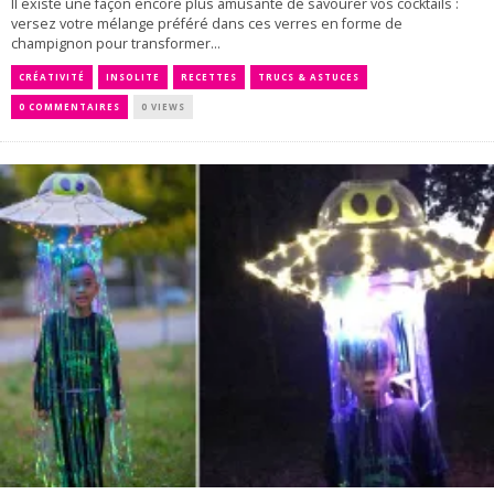
Il existe une façon encore plus amusante de savourer vos cocktails :
versez votre mélange préféré dans ces verres en forme de
champignon pour transformer...
CRÉATIVITÉ
INSOLITE
RECETTES
TRUCS & ASTUCES
0 COMMENTAIRES
0 VIEWS