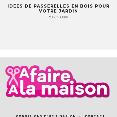
POUR
5 IDÉES DIY AVEC DES TASSES ET
SOUCOUPES (TU NE REGARDERAS PLU
JAMAIS TA VAISSELLE PAREIL )
7 JUIN 2026
CONDITIONS D’UTILISATION
CONTACT