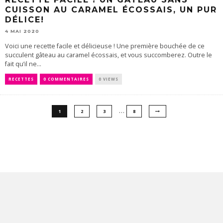
CUISSON AU CARAMEL ÉCOSSAIS, UN PUR
DÉLICE!
4 MAI 2020
Voici une recette facile et délicieuse ! Une première bouchée de ce
succulent gâteau au caramel écossais, et vous succomberez. Outre le
fait qu’il ne...
RECETTES
0 COMMENTAIRES
0 VIEWS
…
1
2
3
8