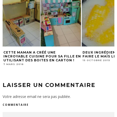
NE
DEUX INGRÉDIENTS SECRETS POUR
ELL
R SA FILLE EN
FAIRE LE MAÏS LE PLUS DÉLICIEUX
PRÉ
N CARTON !
15 OCTOBRE 2015
15 O
LAISSER UN COMMENTAIRE
Votre adresse email ne sera pas publiée.
COMMENTAIRE