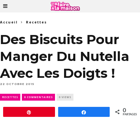
Accueil
Recettes
Des Biscuits Pour
Manger Du Nutella
Avec Les Doigts !
22 OCTOBRE 2015
RECETTES
0 COMMENTAIRES
0 VIEWS
0
Épingle
Partagez
PARTAGES