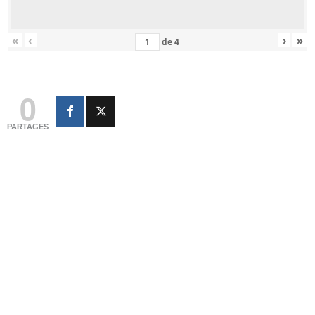
«
‹
›
»
de
4
0
PARTAGES