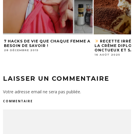
QUE FEMME A
RECETTE IRRÉSISTIBLE : TIRAMISU À
MAIS
LA CRÈME DIPLOMATE – LÉGER,
HOBB
ONCTUEUX ET SANS MASCARPONE !
ZÉRO
16 AOÛT 2025
11 NOV
LAISSER UN COMMENTAIRE
Votre adresse email ne sera pas publiée.
COMMENTAIRE