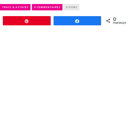
TRUCS & ASTUCES
0 COMMENTAIRES
0 VIEWS
0
Épingle
Partagez
PARTAGES