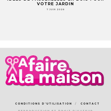
LE
VOTRE JARDIN
S
7 JUIN 2026
CONDITIONS D’UTILISATION
CONTACT