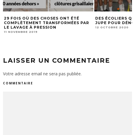
NT ÉTÉ
DES ÉCOLIERS QUÉBÉCOIS PORTENT LA
MEIL
RMÉES PAR
JUPE POUR DÉNONCER LE SEXISME.
VOTR
12 OCTOBRE 2020
20 OC
LAISSER UN COMMENTAIRE
Votre adresse email ne sera pas publiée.
COMMENTAIRE