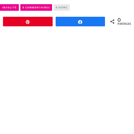
INSOLITE
0 COMMENTAIRES
0 VIEWS
0
Épingle
Partagez
PARTAGES