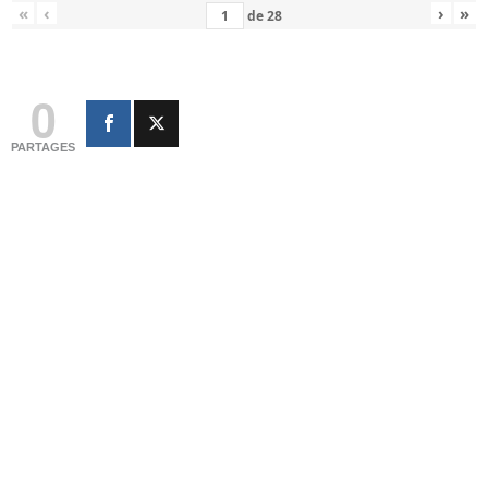
«
‹
›
»
de
28
0
PARTAGES