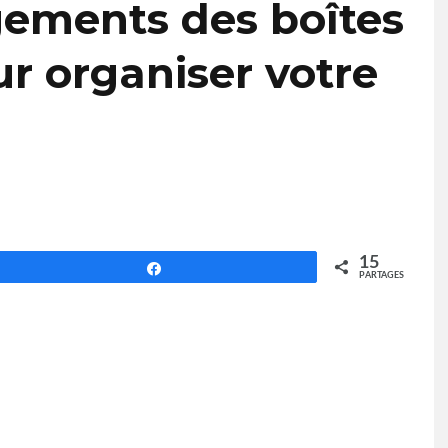
gements des boîtes
r organiser votre
15
Partagez
PARTAGES