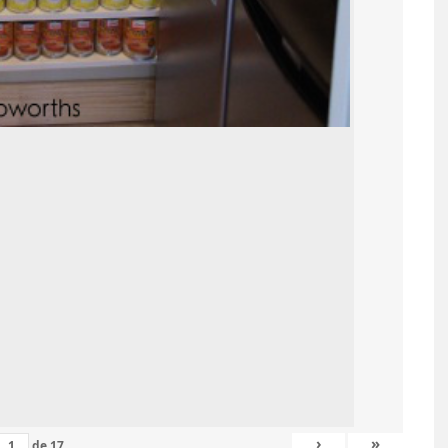
 COUTURE : POCHETTE
IDÉES DE PASSERE
IPPÉE AVEC FENÊTRE
BOIS POUR VOTRE
NSPARENTE (FACILE ET
7 JUIN 2026
RAPIDE)
›
»
de
17