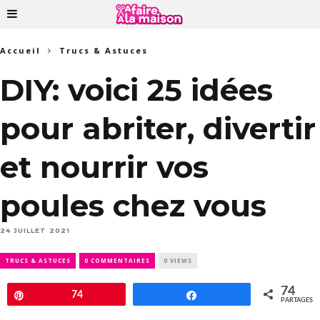
Accueil
Trucs & Astuces
DIY: voici 25 idées
pour abriter, divertir
et nourrir vos
poules chez vous
24 JUILLET 2021
TRUCS & ASTUCES
0 COMMENTAIRES
0 VIEWS
74
Épingle
74
Partagez
PARTAGES