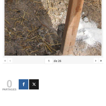
«
‹
›
»
de
26
0
PARTAGES