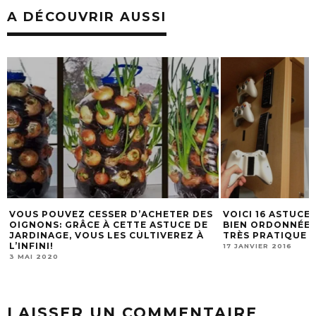
A DÉCOUVRIR AUSSI
S
VOICI 16 ASTUCES POUR UNE MAISON
POUR SOULAGER 
BIEN ORDONNÉE ET BIEN ORGANISÉE…
PLEURS, MASSEZ
TRÈS PRATIQUE ET INTELLIGENT !
STRESS
17 JANVIER 2016
10 FÉVRIER 2020
LAISSER UN COMMENTAIRE