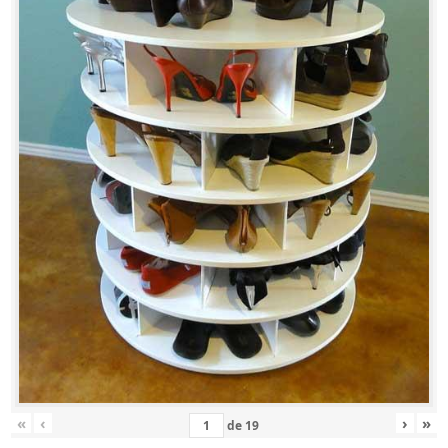
«
‹
›
»
de
19