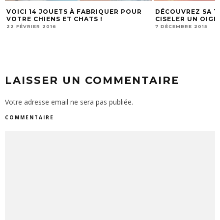
QUER POUR
DÉCOUVREZ SA TECHNIQUE POUR
MEIL
CISELER UN OIGNON SANS PLEURER
MEZZ
7 DÉCEMBRE 2015
20 OC
LAISSER UN COMMENTAIRE
Votre adresse email ne sera pas publiée.
COMMENTAIRE