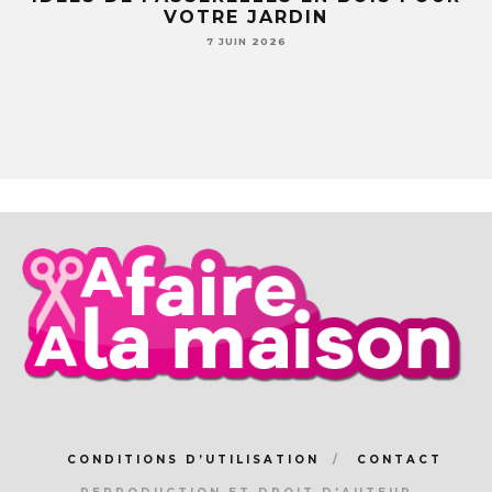
LE
VOTRE JARDIN
S
7 JUIN 2026
CONDITIONS D’UTILISATION
CONTACT