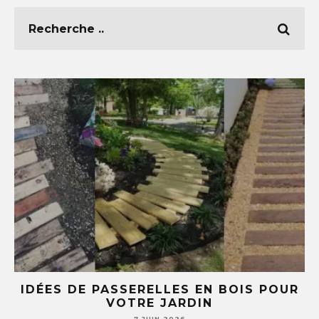
E
IDÉES DE PASSERELLES EN BOIS POUR
LE
VOTRE JARDIN
S
7 JUIN 2026