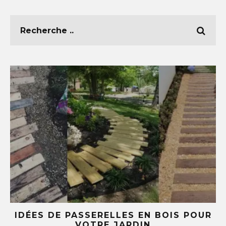
E
IDÉES DE PASSERELLES EN BOIS POUR
LE
VOTRE JARDIN
S