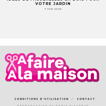
LE
VOTRE JARDIN
S
7 JUIN 2026
CONDITIONS D’UTILISATION
CONTACT