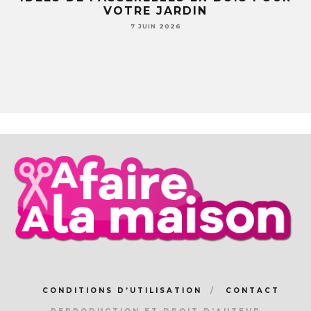
LE
VOTRE JARDIN
S
7 JUIN 2026
CONDITIONS D’UTILISATION
CONTACT