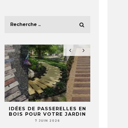
E
IDÉES DE PASSERELLES EN
5 IDÉES 
BOIS POUR VOTRE JARDIN
TASSES ET 
T
NE REGA
7 JUIN 2026
JAMAIS 