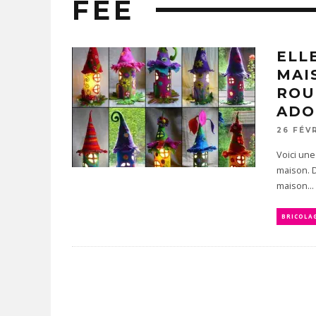
FÉE
ELL
MAI
ROU
ADO
26 FÉV
Voici une
maison. D
maison...
BRICOLA