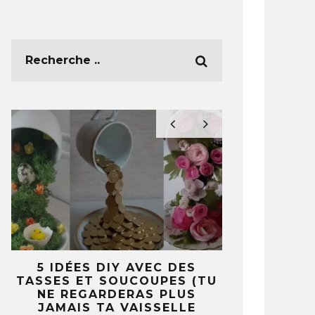
N
5 IDÉES DIY AVEC DES
IDÉES INS
N
TASSES ET SOUCOUPES (TU
DÉCORER 
NE REGARDERAS PLUS
TR
JAMAIS TA VAISSELLE
12 A