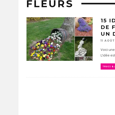
FLEURS
15 
DE 
UN 
11 AOÛT
Voici une
L’idée es
TRUCS &