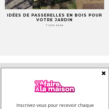
E
IDÉES DE PASSERELLES EN BOIS POUR
LE
VOTRE JARDIN
S
7 JUIN 2026