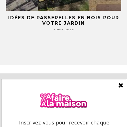
E
IDÉES DE PASSERELLES EN BOIS POUR
LE
VOTRE JARDIN
S
7 JUIN 2026