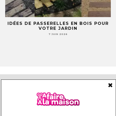
E
IDÉES DE PASSERELLES EN BOIS POUR
LE
VOTRE JARDIN
S
7 JUIN 2026