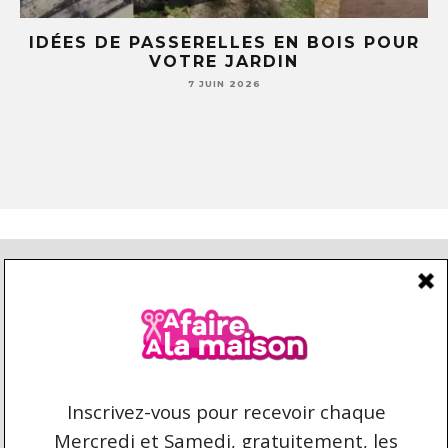
E
IDÉES DE PASSERELLES EN BOIS POUR
LE
VOTRE JARDIN
S
7 JUIN 2026