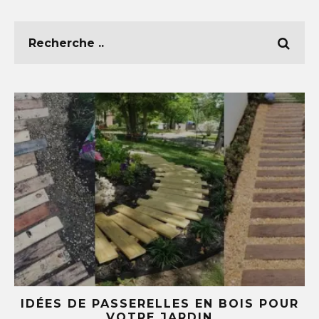
E
IDÉES DE PASSERELLES EN BOIS POUR
LE
VOTRE JARDIN
S