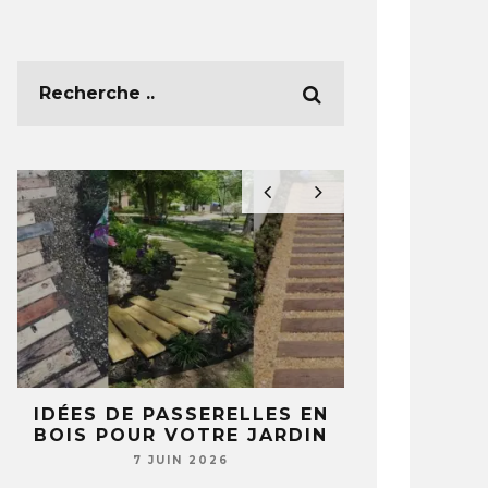
E
IDÉES DE PASSERELLES EN
5 IDÉES 
BOIS POUR VOTRE JARDIN
TASSES ET 
T
NE REGA
7 JUIN 2026
JAMAIS 