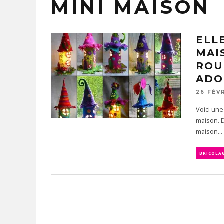
MINI MAISON
ELL
MAI
ROU
ADO
26 FÉV
Voici une
maison. D
maison...
BRICOLA