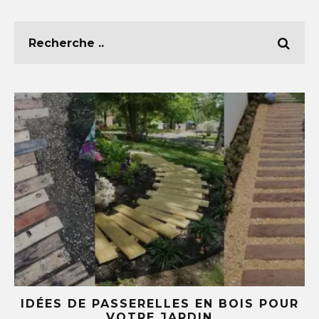
E
IDÉES DE PASSERELLES EN BOIS POUR
LE
VOTRE JARDIN
S