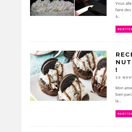
Vous all
faire des
à...
RECETTE
REC
NUT
!
20 NOV
Mon amie 
bien parc
la...
RECETTE