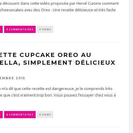
ez découvrir dans cette vidéo proposée par Hervé Cuisine comment
 cheesecakes avec des Oreo . Une recette délicieuse et très facile
S
0 COMMENTAIRES
0 VIEWS
ETTE CUPCAKE OREO AU
ELLA, SIMPLEMENT DÉLICIEUX
EMBRE 2015
m’a dit que cette recette est dangereuse, je le comprends très
e que c’est vraiment trop bon. Vous pouvez l’essayer chez vous à
S
0 COMMENTAIRES
0 VIEWS