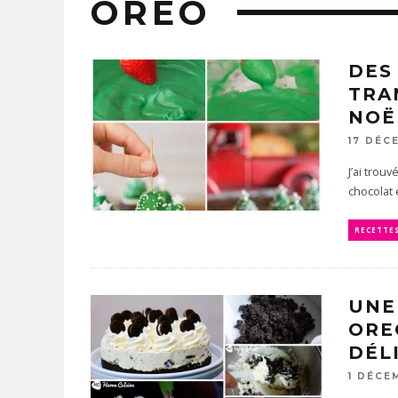
OREO
DES
TRA
NOË
17 DÉC
J’ai trou
chocolat 
RECETTE
UNE
ORE
DÉLI
1 DÉCE