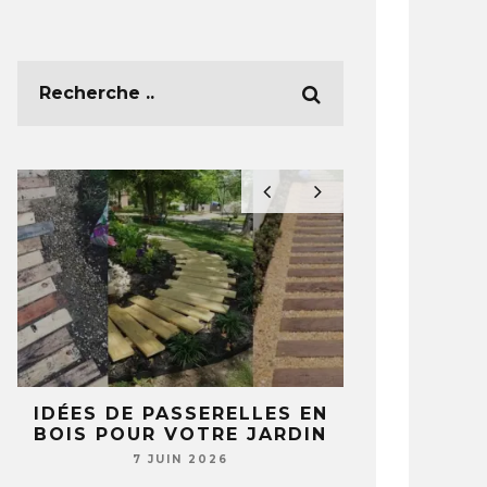
E
IDÉES DE PASSERELLES EN
5 IDÉES 
BOIS POUR VOTRE JARDIN
TASSES ET 
T
NE REGA
7 JUIN 2026
JAMAIS 