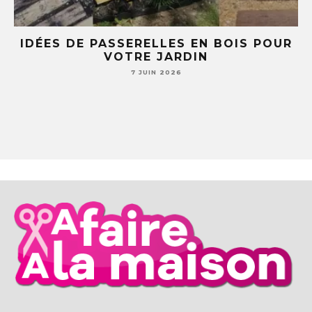
E
IDÉES DE PASSERELLES EN BOIS POUR
LE
VOTRE JARDIN
S
7 JUIN 2026