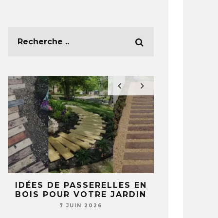
E
IDÉES DE PASSERELLES EN
5 IDÉES 
BOIS POUR VOTRE JARDIN
TASSES ET 
T
NE REGA
7 JUIN 2026
JAMAIS 