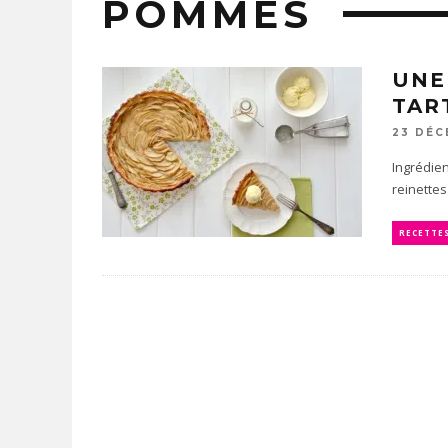
POMMES
UNE
TAR
23 DÉC
Ingrédien
reinettes
RECETTE