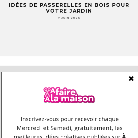
E
IDÉES DE PASSERELLES EN BOIS POUR
LE
VOTRE JARDIN
S
7 JUIN 2026
CONDITIONS D’UTILISATION
CONTACT