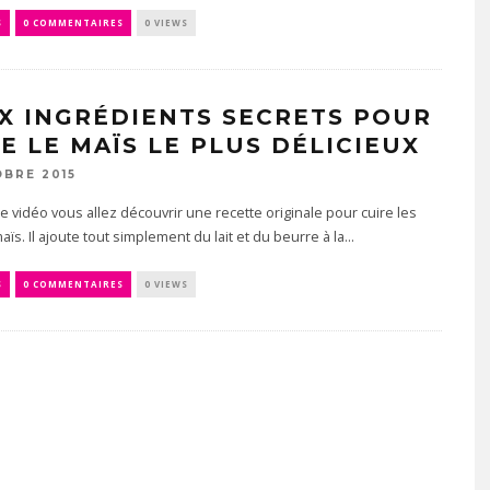
S
0 COMMENTAIRES
0 VIEWS
X INGRÉDIENTS SECRETS POUR
RE LE MAÏS LE PLUS DÉLICIEUX
OBRE 2015
e vidéo vous allez découvrir une recette originale pour cuire les
ïs. Il ajoute tout simplement du lait et du beurre à la...
S
0 COMMENTAIRES
0 VIEWS
IRE UN CHEMIN
TUTO COUTURE : POCHETT
 EN MACRAMÉ
ZIPPÉE AVEC FENÊTRE
 (GUIDE ÉTAPE
TRANSPARENTE (FACILE E
 ÉTAPE)
RAPIDE)