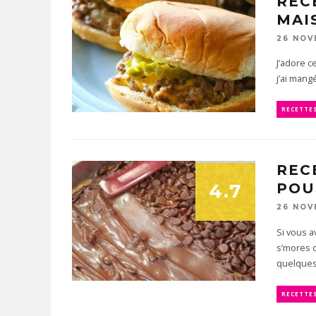
REC
MAIS
26 NOV
J’adore 
j’ai mang
RECETTE
REC
4.7
POU
26 NOV
Si vous a
s’mores c
quelques.
RECETTE