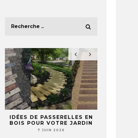
E
IDÉES DE PASSERELLES EN
5 IDÉES 
BOIS POUR VOTRE JARDIN
TASSES ET 
T
NE REGA
7 JUIN 2026
JAMAIS 