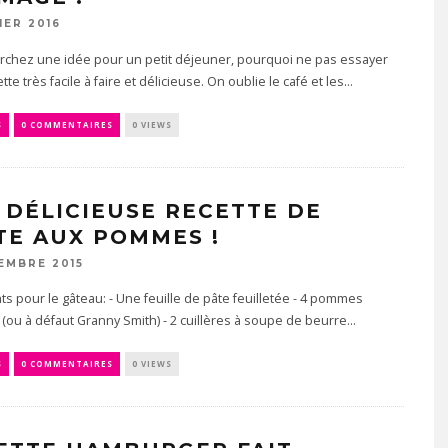
IER 2016
rchez une idée pour un petit déjeuner, pourquoi ne pas essayer
tte très facile à faire et délicieuse. On oublie le café et les...
S
0 COMMENTAIRES
0 VIEWS
 DÉLICIEUSE RECETTE DE
TE AUX POMMES !
EMBRE 2015
ts pour le gâteau: - Une feuille de pâte feuilletée - 4 pommes
 (ou à défaut Granny Smith) - 2 cuillères à soupe de beurre...
S
0 COMMENTAIRES
0 VIEWS