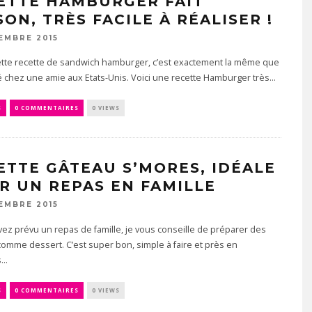
ETTE HAMBURGER FAIT
ON, TRÈS FACILE À RÉALISER !
EMBRE 2015
cette recette de sandwich hamburger, c’est exactement la même que
é chez une amie aux Etats-Unis. Voici une recette Hamburger très...
S
0 COMMENTAIRES
0 VIEWS
ETTE GÂTEAU S’MORES, IDÉALE
R UN REPAS EN FAMILLE
EMBRE 2015
vez prévu un repas de famille, je vous conseille de préparer des
omme dessert. C’est super bon, simple à faire et près en
..
S
0 COMMENTAIRES
0 VIEWS