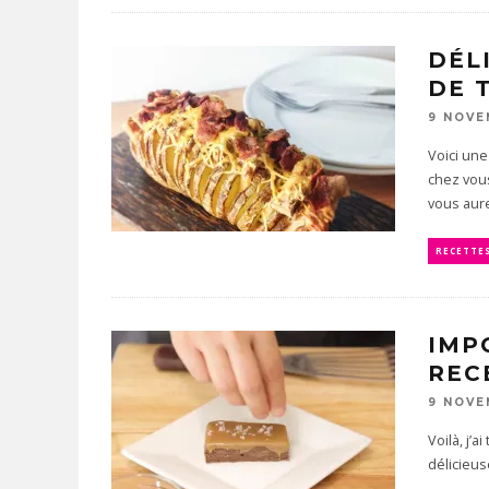
DÉL
DE 
9 NOVE
Voici un
chez vous
vous aure
RECETTE
IMP
REC
9 NOVE
Voilà, j’
délicieus