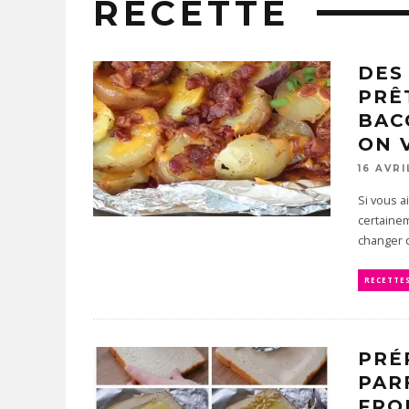
RECETTE
DES
PRÊ
BAC
ON 
16 AVRI
Si vous a
certaine
changer 
RECETTE
PRÉ
PAR
FRO