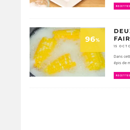
RECETTE
DEU
96
FAI
%
15 OCT
Dans cett
épis de ma
RECETTE
COMMENT FA
DE TABLE
FACILEMENT
PAR