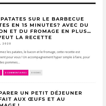
 PATATES SUR LE BARBECUE
TES EN 15 MINUTES? AVEC DU
ON ET DU FROMAGE EN PLUS…
VEUT LA RECETTE
L 2020
imez les patates, le bacon et le fromage, cette recette est
ment pour vous ! Un accompagnement hyper simple à faire, pour
des pommes...
S
0 COMMENTAIRES
0 VIEWS
PARER UN PETIT DÉJEUNER
FAIT AUX ŒUFS ET AU
MAGE !