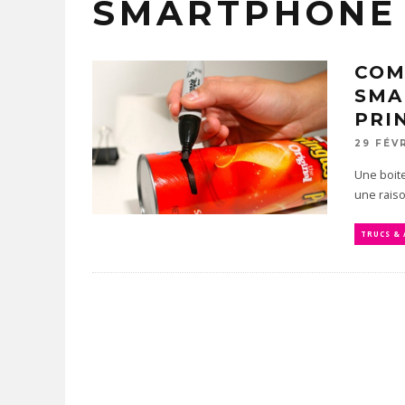
SMARTPHONE
COM
SMA
PRI
29 FÉV
Une boite
une raiso
TRUCS &