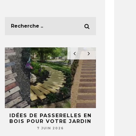
E
IDÉES DE PASSERELLES EN
5 IDÉES 
BOIS POUR VOTRE JARDIN
TASSES ET 
T
NE REGA
7 JUIN 2026
JAMAIS 