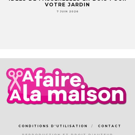
LE
VOTRE JARDIN
S
7 JUIN 2026
CONDITIONS D’UTILISATION
CONTACT