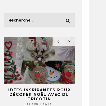
IDÉES INSPIRANTES POUR
PORTE-CLÉS 
U
DÉCORER NOËL AVEC DU
GUIDE CRÉ
TRICOTIN
IDÉES 
12 AVRIL 2026
12 A