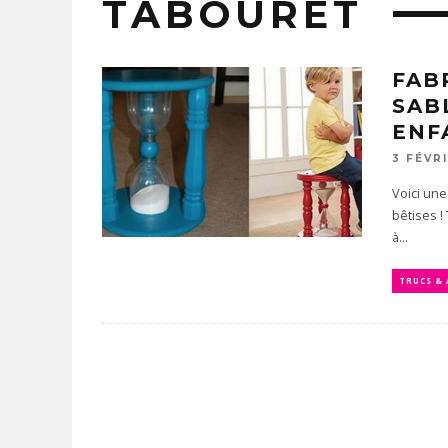
TABOURET
FAB
SAB
ENF
3 FÉVR
Voici une
bêtises 
à...
TRUCS &