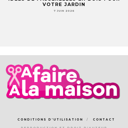
LE
VOTRE JARDIN
S
7 JUIN 2026
CONDITIONS D’UTILISATION
CONTACT