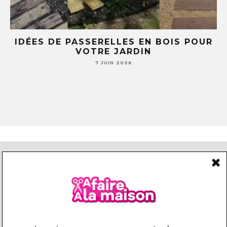
E
IDÉES DE PASSERELLES EN BOIS POUR
LE
VOTRE JARDIN
S
7 JUIN 2026