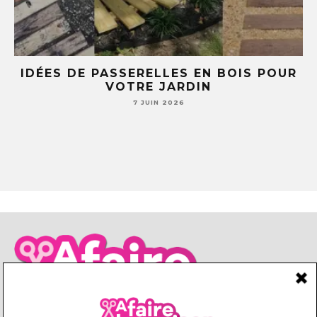
POUR
5 IDÉES DIY AVEC DES TASSES ET
SOUCOUPES (TU NE REGARDERAS PLU
JAMAIS TA VAISSELLE PAREIL )
7 JUIN 2026