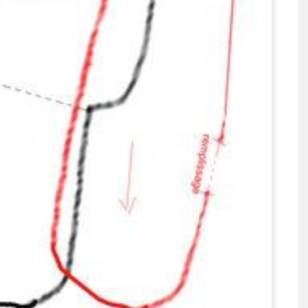
URE : POCHETTE
IDÉES DE PASSERELLES 
AVEC FENÊTRE
BOIS POUR VOTRE JARD
NTE (FACILE ET
7 JUIN 2026
APIDE)