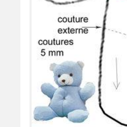
COMMENT FAIRE UN CHEMIN
TUTO COUT
DE TABLE EN MACRAMÉ
ZIPPÉE 
FACILEMENT (GUIDE ÉTAPE
TRANSPARE
PAR ÉTAPE)
R