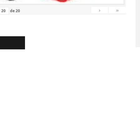
MARS 2026
›
»
de
20