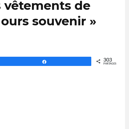
s vêtements de
 ours souvenir »
303
Partagez
PARTAGES