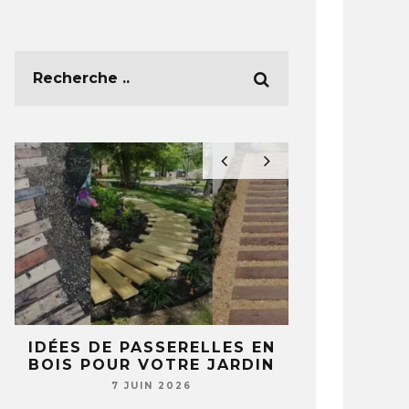
E
IDÉES DE PASSERELLES EN
5 IDÉES 
BOIS POUR VOTRE JARDIN
TASSES ET 
T
NE REGA
7 JUIN 2026
JAMAIS 