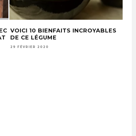
VEC
VOICI 10 BIENFAITS INCROYABLES
APP
AT
DE CE LÉGUME
PIE
RÉS
29 FÉVRIER 2020
IMM
28 D