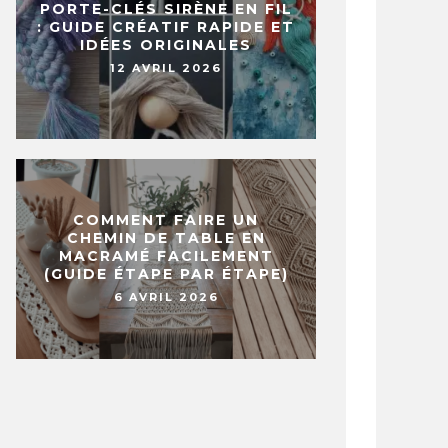
PORTE-CLÉS SIRÈNE EN FIL
: GUIDE CRÉATIF RAPIDE ET
IDÉES ORIGINALES
12 AVRIL 2026
UYEZ SUR CE POINT DE VOTRE
VOICI 8 T
D PENDANT 2 MINUTES… LE
FABRIQUE
ULTAT EST VISIBLE
MAISON
ÉDIATEMENT !
29 AVRIL 2020
ÉCEMBRE 2015
COMMENT FAIRE UN
CHEMIN DE TABLE EN
MACRAMÉ FACILEMENT
(GUIDE ÉTAPE PAR ÉTAPE)
6 AVRIL 2026